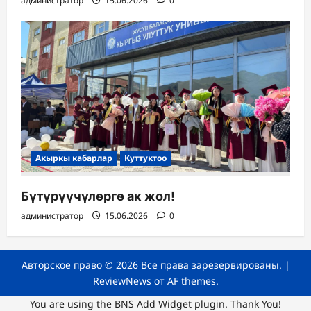
администратор
15.06.2026
0
Акыркы кабарлар
Куттуктоо
Бүтүрүүчүлөргө ак жол!
администратор
15.06.2026
0
Авторское право © 2026 Все права зарезервированы.
|
ReviewNews
от AF themes.
You are using the
BNS Add Widget
plugin. Thank You!