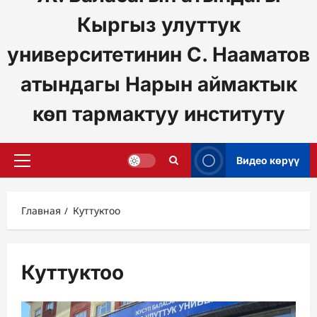
Кыргыз улуттук
университетинин С. Нааматов
атындагы Нарын аймактык
көп тармактуу институту
Видео көрүү
Основное
меню
Главная
Куттуктоо
Куттуктоо