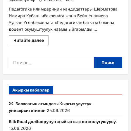
Педагогика илимдеринин кандидаттары Шерматова
Илмира Кубанычбековнага жана Бейшеналиева
Уулкан Үсөнбековнага «Педагогика» багыты боюнча
доцент окумуштуулук наамы ыйгарылды....
Прочитать
Читайте далее
больше
о
Жусуп
Баласагын
Найти:
атындагы
Кыргыз
улуттук
университети
Нарын
Институту
С.
Нааматов
Акыркы кабарлар
атындагы
Нарын
аймактык
Ж. Баласагын атындагы Кыргыз улуттук
көп
тармактуу
университетинин
25.06.2026
институтунун
илимий-
Silk Road долбоорунун жыйынтыктоо жолугушуусу.
педагогикалык
жамааты
15.06.2026
үчүн