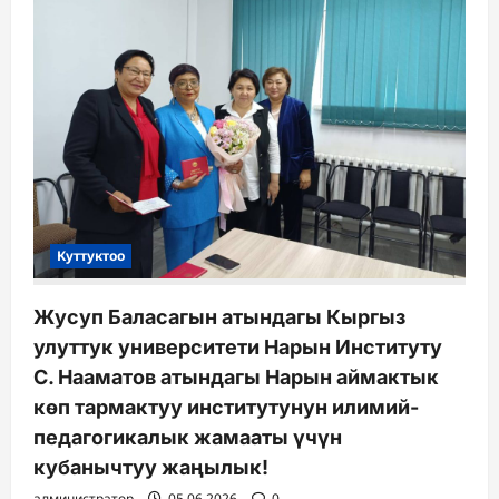
Куттуктоо
Жусуп Баласагын атындагы Кыргыз
улуттук университети Нарын Институту
С. Нааматов атындагы Нарын аймактык
көп тармактуу институтунун илимий-
педагогикалык жамааты үчүн
кубанычтуу жаңылык!
администратор
05.06.2026
0