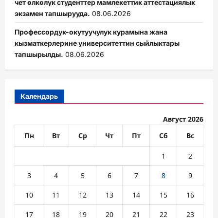
чет өлкөлүк студенттер мамлекеттик аттестациялык
экзамен тапшырууда.
08.06.2026
Профессордук-окутуучулук курамына жана
кызматкерлерине университеттин сыйлыктары
тапшырылды.
08.06.2026
Календарь
Август 2026
Пн
Вт
Ср
Чт
Пт
Сб
Вс
1
2
3
4
5
6
7
8
9
10
11
12
13
14
15
16
17
18
19
20
21
22
23