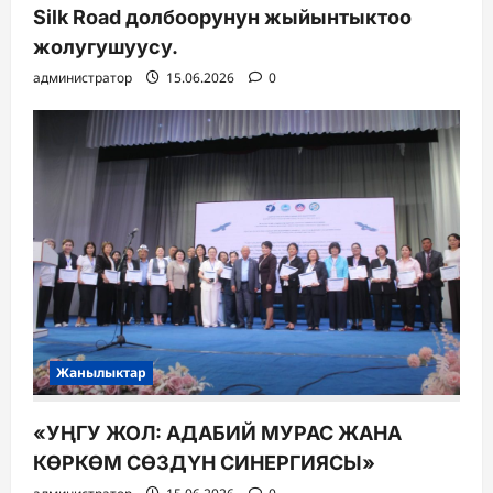
Silk Road долбоорунун жыйынтыктоо
жолугушуусу.
администратор
15.06.2026
0
Жанылыктар
«УҢГУ ЖОЛ: АДАБИЙ МУРАС ЖАНА
КӨРКӨМ СӨЗДҮН СИНЕРГИЯСЫ»