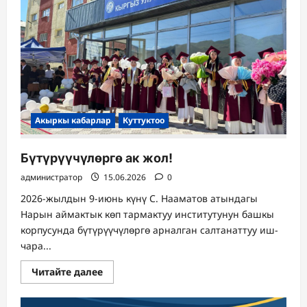
Акыркы кабарлар
Куттуктоо
Бүтүрүүчүлөргө ак жол!
администратор
15.06.2026
0
2026-жылдын 9-июнь күнү С. Нааматов атындагы
Нарын аймактык көп тармактуу институтунун башкы
корпусунда бүтүрүүчүлөргө арналган салтанаттуу иш-
чара...
Прочитать
Читайте далее
больше
о
Бүтүрүүчүлөргө