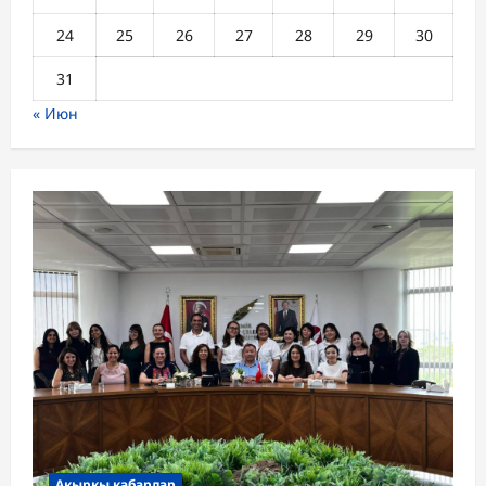
24
25
26
27
28
29
30
31
« Июн
Акыркы кабарлар