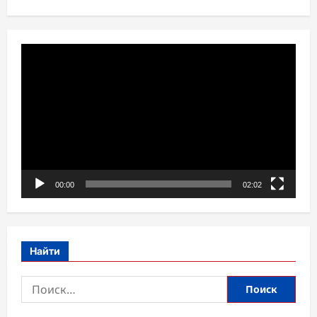
кубанычтуу
жаңылык!
Видеоплеер
00:00
02:02
Найти
Найти: