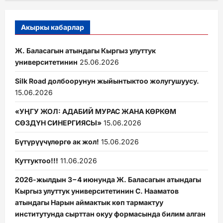
Акыркы кабарлар
Ж. Баласагын атындагы Кыргыз улуттук
университетинин
25.06.2026
Silk Road долбоорунун жыйынтыктоо жолугушуусу.
15.06.2026
«УҢГУ ЖОЛ: АДАБИЙ МУРАС ЖАНА КӨРКӨМ
СӨЗДҮН СИНЕРГИЯСЫ»
15.06.2026
Бүтүрүүчүлөргө ак жол!
15.06.2026
Куттуктоо!!!
11.06.2026
2026-жылдын 3−4 июнунда Ж. Баласагын атындагы
Кыргыз улуттук университетинин С. Нааматов
атындагы Нарын аймактык көп тармактуу
институтунда сырттан окуу формасында билим алган