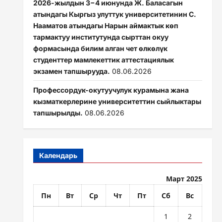
2026-жылдын 3−4 июнунда Ж. Баласагын
атындагы Кыргыз улуттук университетинин С.
Нааматов атындагы Нарын аймактык көп
тармактуу институтунда сырттан окуу
формасында билим алган чет өлкөлүк
студенттер мамлекеттик аттестациялык
экзамен тапшырууда.
08.06.2026
Профессордук-окутуучулук курамына жана
кызматкерлерине университеттин сыйлыктары
тапшырылды.
08.06.2026
Календарь
Март 2025
Пн
Вт
Ср
Чт
Пт
Сб
Вс
1
2