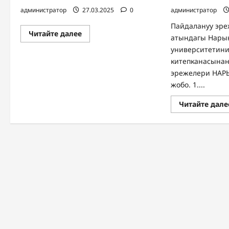
администратор
27.03.2025
0
администратор
Пайдалануу эре
Прочитать
Читайте далее
атындагы Нары
больше
о
университетин
Elementor
китепканасынан
#23
751
эрежелери НАР
жобо. 1....
Читайте дале