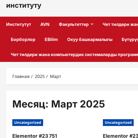
институту
Институтут
AVN
Факультеттер
Чет тилдери ж
Борборлор
EBilim
Окуу башкармалыгы
Бүтүрү
Чет тилдери жана компьютердик системаларды програм
Главная
2025
Март
Месяц:
Март 2025
Uncategorized
Uncategorized
Elementor #23 751
Elementor #23