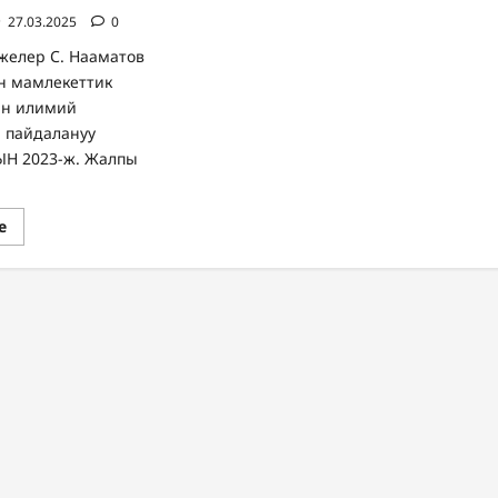
27.03.2025
0
желер С. Нааматов
н мамлекеттик
ин илимий
 пайдалануу
ЫН 2023-ж. Жалпы
Прочитать
е
больше
о
Elementor
#23
743