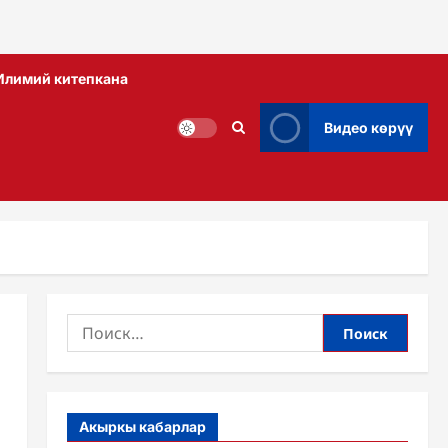
Илимий китепкана
Видео көрүү
Найти:
Акыркы кабарлар