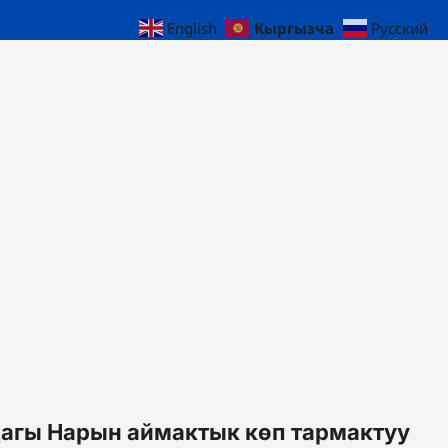
Кыргызча
English
Русский
дагы Нарын аймактык көп тармактуу