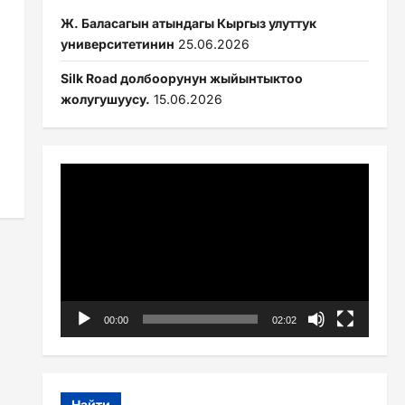
Ж. Баласагын атындагы Кыргыз улуттук
университетинин
25.06.2026
Silk Road долбоорунун жыйынтыктоо
жолугушуусу.
15.06.2026
Видеоплеер
00:00
02:02
Найти