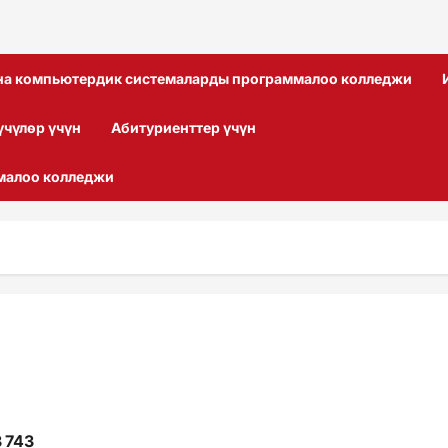
ана компьютердик системаларды программалоо колледжи
үчүлөр үчүн
Абитуриенттер үчүн
малоо колледжи
 743