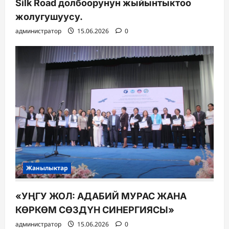
Silk Road долбоорунун жыйынтыктоо
жолугушуусу.
администратор
15.06.2026
0
Жанылыктар
«УҢГУ ЖОЛ: АДАБИЙ МУРАС ЖАНА
КӨРКӨМ СӨЗДҮН СИНЕРГИЯСЫ»
администратор
15.06.2026
0