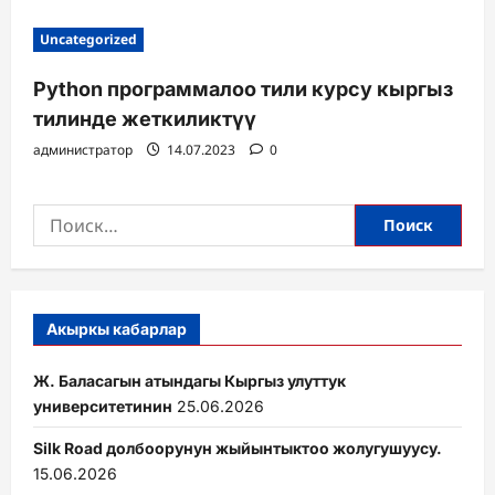
Uncategorized
Python программалоо тили курсу кыргыз
тилинде жеткиликтүү
администратор
14.07.2023
0
Найти:
Акыркы кабарлар
Ж. Баласагын атындагы Кыргыз улуттук
университетинин
25.06.2026
Silk Road долбоорунун жыйынтыктоо жолугушуусу.
15.06.2026