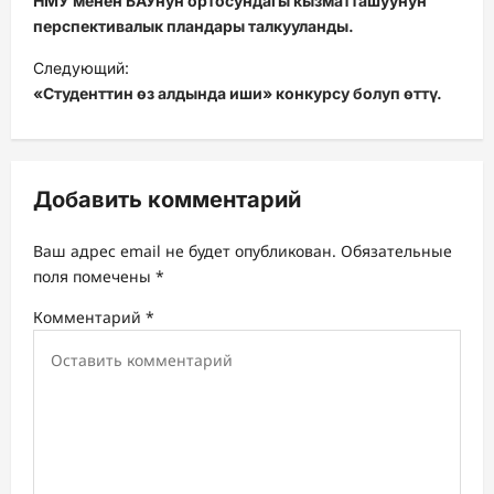
НМУ менен БАУнун ортосундагы кызматташуунун
в
перспективалык пландары талкууланды.
и
Следующий:
«Студенттин өз алдында иши» конкурсу болуп өттү.
г
а
ц
Добавить комментарий
и
я
Ваш адрес email не будет опубликован.
Обязательные
з
поля помечены
*
а
Комментарий
*
п
и
с
и