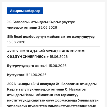
Акыркы кабарлар
Ж. Баласагын атындагы Кыргыз улуттук
университетинин
25.06.2026
Silk Road долбоорунун жыйынтыктоо жолугушуусу.
15.06.2026
«УҢГУ ЖОЛ: АДАБИЙ МУРАС ЖАНА КӨРКӨМ
СӨЗДҮН СИНЕРГИЯСЫ»
15.06.2026
Бүтүрүүчүлөргө ак жол!
15.06.2026
Куттуктоо!!!
11.06.2026
2026-жылдын 3−4 июнунда Ж. Баласагын атындагы
Кыргыз улуттук университетинин С. Нааматов
атындагы Нарын аймактык көп тармактуу
институтунда сырттан окуу формасында билим алган
чет өлкөлүк студенттер мамлекеттик аттестациялык