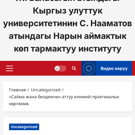
Кыргыз улуттук
университетинин С. Нааматов
атындагы Нарын аймактык
көп тармактуу институту
Видео көрүү
Основное
меню
Главная
Uncategorized
«Сайма жана белдемчи» аттуу илимий-практикалык
көргөзмө.
Uncategorized