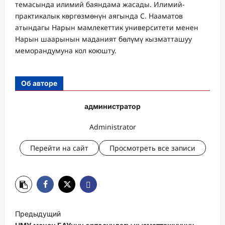
темасында илимий баяндама жасады. Илимий-
практикалык көргөзмөнүн аягында С. Нааматов
атындагы Нарын мамлекеттик университети менен
Нарын шаарынын маданият бөлүмү кызматташуу
меморандумуна кол коюшту.
Об авторе
администратор
Administrator
Перейти на сайт
Просмотреть все записи
Н
Предыдущий
а