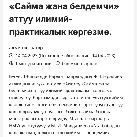
«Сайма жана белдемчи»
аттуу илимий-
практикалык көргөзмө.
администратор
14.04.2023 (Последнее обновление: 14.04.2023)
1 минуты чтение
0 комментариев
Бүгүн, 13-апрелде Нарын шаарындагы Ж. Шералиев
атындагы искусство мектебинде, «Сайма жана
белдемчи» аттуу илимий-практикалык көргөзмө
өткөрүлдү. Көргөзмөдө кыргыз элинин улуттук кийим-
кечелерине кирген белдемчилер көрсөтүлүп, салттуу
кол өнөрчүлүктүн нускасы болгон сайма боюнча
мастер-класстар өткөрүлдү. Мындан сырткары
НМУнун окутуучусу М. И. Молдалиева «Ата-бабадан
келе жаткан, шөкөттөлгөн кийим — белдемчи»