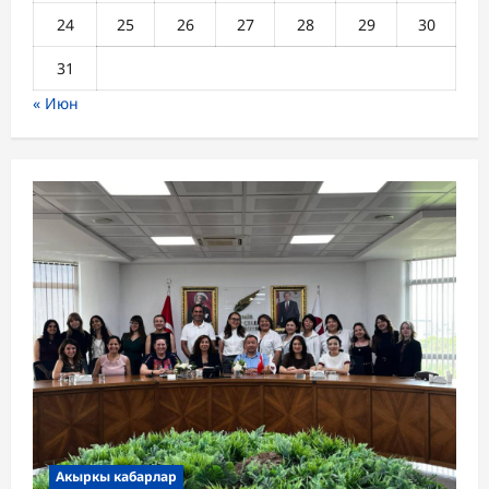
24
25
26
27
28
29
30
31
« Июн
Акыркы кабарлар