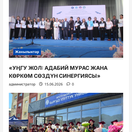
Жанылыктар
«УҢГУ ЖОЛ: АДАБИЙ МУРАС ЖАНА
КӨРКӨМ СӨЗДҮН СИНЕРГИЯСЫ»
администратор
15.06.2026
0