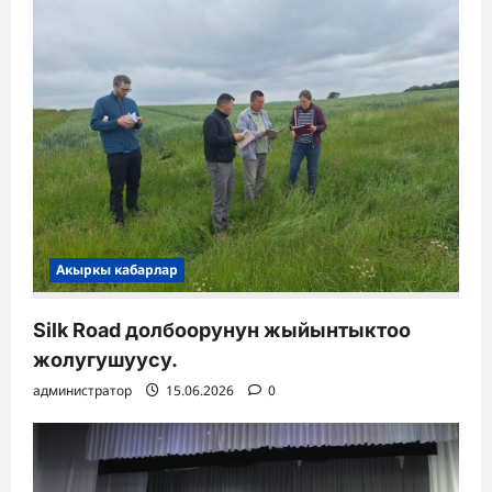
Акыркы кабарлар
Silk Road долбоорунун жыйынтыктоо
жолугушуусу.
администратор
15.06.2026
0