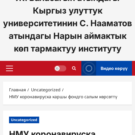
Кыргыз улуттук
университетинин С. Нааматов
атындагы Нарын аймактык
көп тармактуу институту
Видео көрүү
Основное
меню
Главная
Uncategorized
НМУ коронавируска каршы фондго салым көрсөттү
Uncategorized
НМУ коронавируска