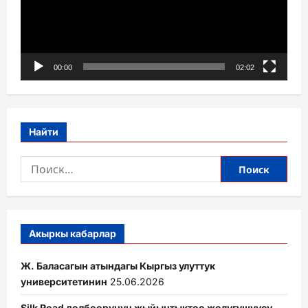
00:00
02:02
Найти
Найти:
Акыркы кабарлар
Ж. Баласагын атындагы Кыргыз улуттук
университетинин
25.06.2026
Silk Road долбоорунун жыйынтыктоо жолугушуусу.