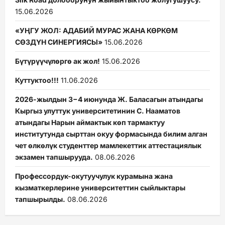
15.06.2026
«УҢГУ ЖОЛ: АДАБИЙ МУРАС ЖАНА КӨРКӨМ
СӨЗДҮН СИНЕРГИЯСЫ»
15.06.2026
Бүтүрүүчүлөргө ак жол!
15.06.2026
Куттуктоо!!!
11.06.2026
2026-жылдын 3−4 июнунда Ж. Баласагын атындагы
Кыргыз улуттук университетинин С. Нааматов
атындагы Нарын аймактык көп тармактуу
институтунда сырттан окуу формасында билим алган
чет өлкөлүк студенттер мамлекеттик аттестациялык
экзамен тапшырууда.
08.06.2026
Профессордук-окутуучулук курамына жана
кызматкерлерине университеттин сыйлыктары
тапшырылды.
08.06.2026