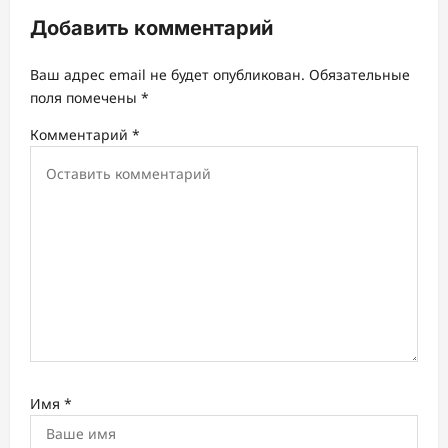
и
Добавить комментарий
я
з
Ваш адрес email не будет опубликован.
Обязательные
а
поля помечены
*
п
Комментарий
*
и
с
и
Имя
*