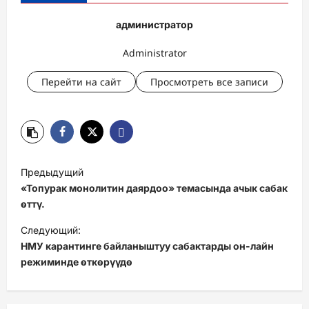
администратор
Administrator
Перейти на сайт
Просмотреть все записи
Н
Предыдущий
а
«Топурак монолитин даярдоо» темасында ачык сабак
в
өттү.
и
Следующий:
НМУ карантинге байланыштуу сабактарды он-лайн
г
режиминде өткөрүүдө
а
ц