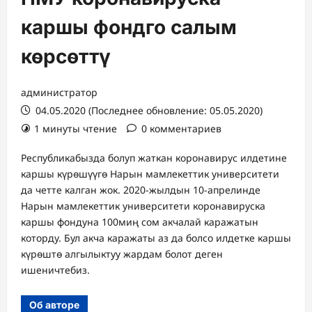
каршы фондго салым
көрсөттү
администратор
04.05.2020 (Последнее обновление: 05.05.2020)
1 минуты чтение
0 комментариев
Республикабызда болуп жаткан коронавирус илдетине
каршы күрөшүүгө Нарын мамлекеттик университети
да четте калган жок. 2020-жылдын 10-апрелинде
Нарын мамлекеттик университети коронавируска
каршы фондуна 100миң сом акчалай каражатын
которду. Бул акча каражаты аз да болсо илдетке каршы
күрөштө алгылыктуу жардам болот деген
ишеничтебиз.
Об авторе