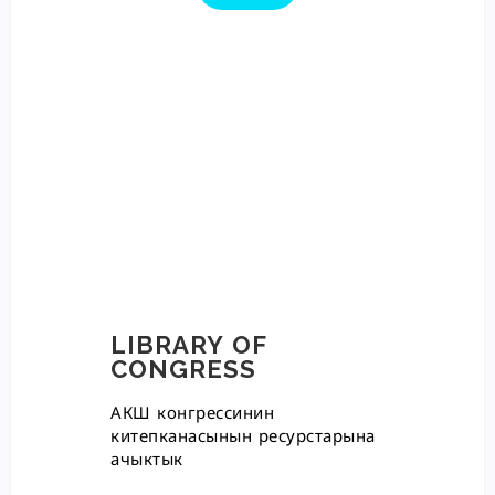
LIBRARY OF
CONGRESS
АКШ конгрессинин
китепканасынын ресурстарына
ачыктык