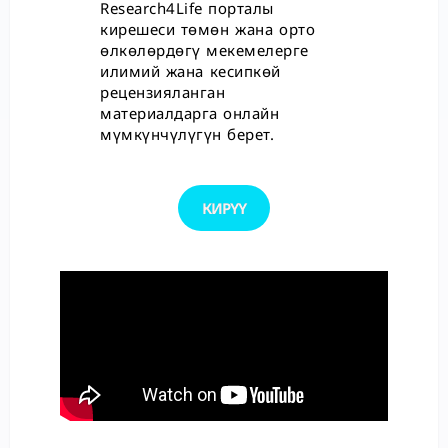
Research4Life порталы
кирешеси төмөн жана орто
өлкөлөрдөгү мекемелерге
илимий жана кесипкөй
рецензияланган
материалдарга онлайн
мүмкүнчүлүгүн берет.
КИРҮҮ