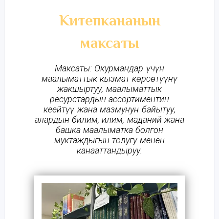
Китепкананын
максаты
Максаты: Окурмандар үчүн
маалыматтык кызмат кѳрсѳтүүнү
жакшыртуу, маалыматтык
ресурстардын ассортиментин
кеңейтүү жана мазмунун байытуу,
алардын билим, илим, маданий жана
башка маалыматка болгон
муктаждыгын толугу менен
канааттандыруу.