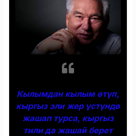
Кылымдан кылым өтүп,
кыргыз эли жер үстүндө
жашап турса, кыргыз
тили да жашай берет