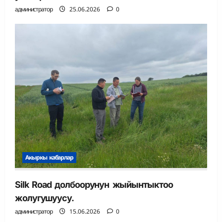
администратор
25.06.2026
0
Акыркы кабарлар
Silk Road долбоорунун жыйынтыктоо
жолугушуусу.
администратор
15.06.2026
0