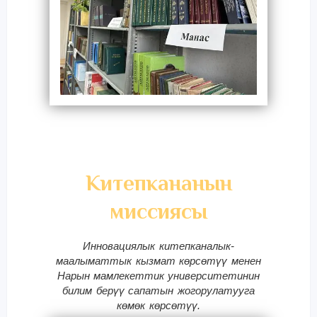
Китепкананын
миссиясы
Инновациялык китепканалык-
маалыматтык кызмат көрсөтүү менен
Нарын мамлекеттик университетинин
билим берүү сапатын жогорулатууга
көмөк көрсөтүү.