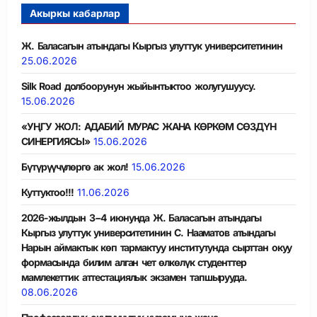
Акыркы кабарлар
Ж. Баласагын атындагы Кыргыз улуттук университетинин
25.06.2026
Silk Road долбоорунун жыйынтыктоо жолугушуусу.
15.06.2026
«УҢГУ ЖОЛ: АДАБИЙ МУРАС ЖАНА КӨРКӨМ СӨЗДҮН
СИНЕРГИЯСЫ»
15.06.2026
Бүтүрүүчүлөргө ак жол!
15.06.2026
Куттуктоо!!!
11.06.2026
2026-жылдын 3−4 июнунда Ж. Баласагын атындагы
Кыргыз улуттук университетинин С. Нааматов атындагы
Нарын аймактык көп тармактуу институтунда сырттан окуу
формасында билим алган чет өлкөлүк студенттер
мамлекеттик аттестациялык экзамен тапшырууда.
08.06.2026