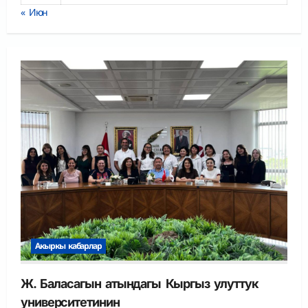
« Июн
Акыркы кабарлар
Ж. Баласагын атындагы Кыргыз улуттук
университетинин