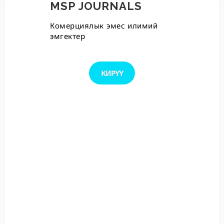
MSP JOURNALS
Комерциялык эмес илимий
эмгектер
КИРҮҮ