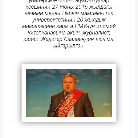
университетинин Окумуштуулар
кеңешинин 27-июнь, 2016-жылдагы
чечими менен Нарын мамлекеттик
университетинин 20 жылдык
мааракесине карата НМУнун илимий
китепканасына акын, журналист,
юрист Жедигер Саалаевдин ысымы
ыйгарылган.