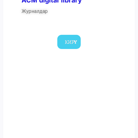
ACM digital library
Журналдар
КИРҮҮ