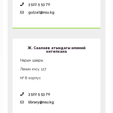
3 522 5 53 70
gulzat@nsu.kg
Ж. Саалаев атындагы илимий
китепкана
Нарын шаары
Ленин көчөсү 127
№ 8 корпус
3 522 5 53 70
library@nsu.kg