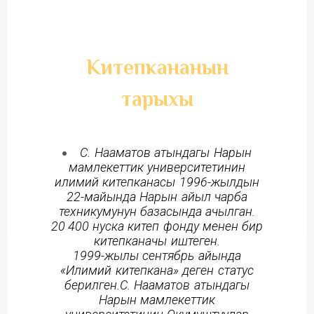
Китепкананын
тарыхы
С. Нааматов атындагы Нарын
мамлекеттик университетинин
илимий китепканасы 1996-жылдын
22-майында Нарын айыл чарба
техникумунун базасында ачылган.
20 400 нуска китеп фонду менен бир
китепканачы иштеген.
1999-жылы сентябрь айында
«Илимий китепкана» деген статус
берилген.
С. Нааматов атындагы
Нарын мамлекеттик