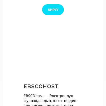
КИРҮҮ
EBSCOHOST
EBSCOhost — Электрондук
журналдардын, китептердин
көп дисциплинардык жана