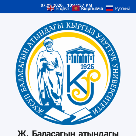
07.08.2026
10:41:58 PM
Кыргызча
English
Русский
Ж. Баласагын атындагы