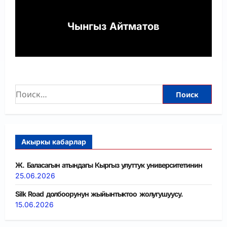
Чынгыз Айтматов
Акыркы кабарлар
Ж. Баласагын атындагы Кыргыз улуттук университетинин
25.06.2026
Silk Road долбоорунун жыйынтыктоо жолугушуусу.
15.06.2026