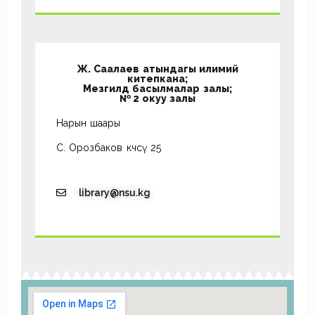
Ж. Саалаев атындагы илимий
китепкана;
Мезгилдүү басылмалар залы;
№ 2 окуу залы
Нарын шаары
С. Орозбаков көчөсү 25
library@nsu.kg