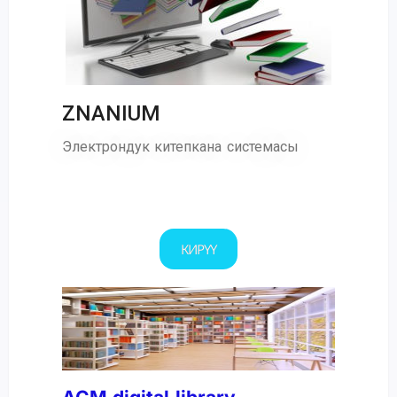
ZNANIUM
Электрондук китепкана системасы
КИРҮҮ