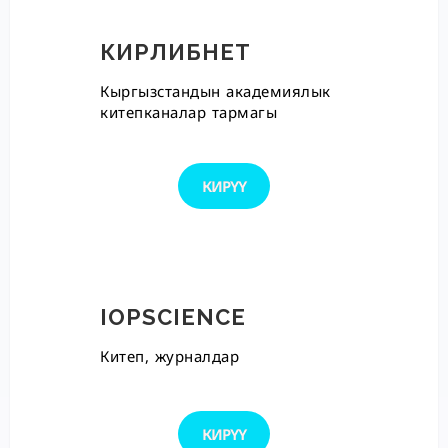
КИРЛИБНЕТ
Кыргызстандын академиялык
китепканалар тармагы
КИРҮҮ
IOPSCIENCE
Китеп, журналдар
КИРҮҮ