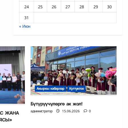
24
25
26
27
28
29
30
31
« Июн
Акыркы кабарлар
Куттуктоо
Бүтүрүүчүлөргө ак жол!
администратор
15.06.2026
0
АС ЖАНА
ИЯСЫ»