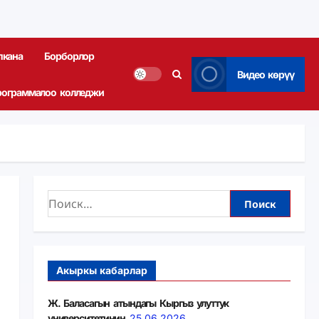
пкана
Борборлор
Видео көрүү
рограммалоо колледжи
Акыркы кабарлар
Ж. Баласагын атындагы Кыргыз улуттук
университетинин
25.06.2026