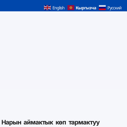
Кыргызча
English
Русский
ы Нарын аймактык көп тармактуу