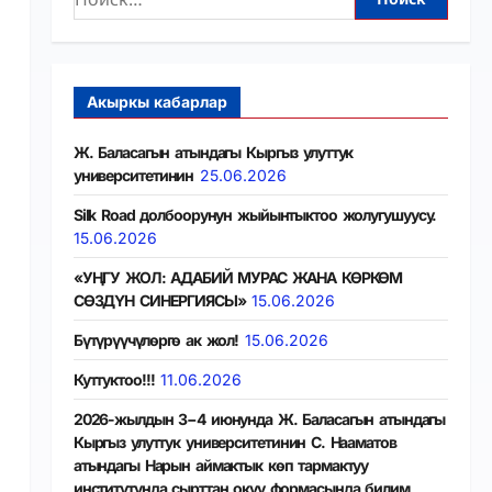
Акыркы кабарлар
Ж. Баласагын атындагы Кыргыз улуттук
университетинин
25.06.2026
Silk Road долбоорунун жыйынтыктоо жолугушуусу.
15.06.2026
«УҢГУ ЖОЛ: АДАБИЙ МУРАС ЖАНА КӨРКӨМ
СӨЗДҮН СИНЕРГИЯСЫ»
15.06.2026
Бүтүрүүчүлөргө ак жол!
15.06.2026
Куттуктоо!!!
11.06.2026
2026-жылдын 3−4 июнунда Ж. Баласагын атындагы
Кыргыз улуттук университетинин С. Нааматов
атындагы Нарын аймактык көп тармактуу
институтунда сырттан окуу формасында билим