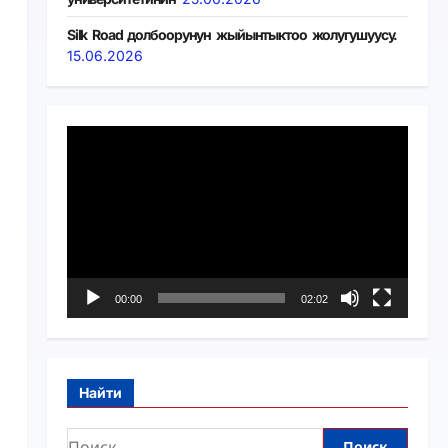
Silk Road долбоорунун жыйынтыктоо жолугушуусу.
15.06.2026
Видеоплеер
00:00
02:02
Найти