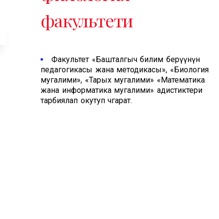
факультети
Факультет «Башталгыч билим берүүнүн
педагогикасы жана методикасы», «Биология
мугалими», «Тарых мугалими» «Математика
жана информатика мугалими» адистиктери
тарбиялап окутуп чгарат.