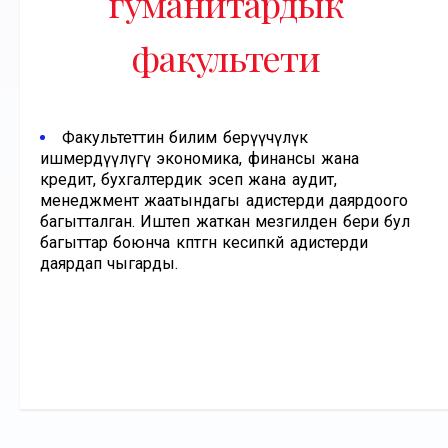
гуманитардык
факультети
Факультеттин билим берүүчүлүк
ишмердүүлүгү экономика, финансы жана
кредит, бухгалтердик эсеп жана аудит,
менеджмент жаатындагы адистерди даярдоого
багытталган. Иштеп жаткан мезгилден бери бул
багыттар боюнча көптөгөн кесипкөй адистерди
даярдап чыгарды.