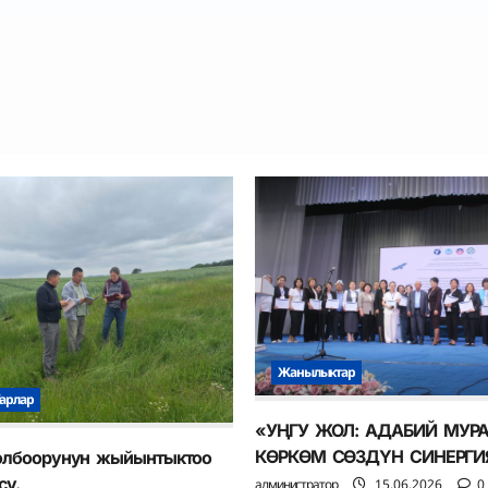
Жанылыктар
арлар
«УҢГУ ЖОЛ: АДАБИЙ МУР
КӨРКӨМ СӨЗДҮН СИНЕРГ
долбоорунун жыйынтыктоо
су.
администратор
15.06.2026
0