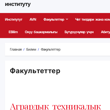
институту
Институтут
AVN
Факультеттер
Чет тилдери жана ко
EBilim
Окуу башкармалыгы
Бүтүрүүчүлөр үчүн
Абиту
Главная
Билим
Факультеттер
Факультеттер
Агрардык техникалык