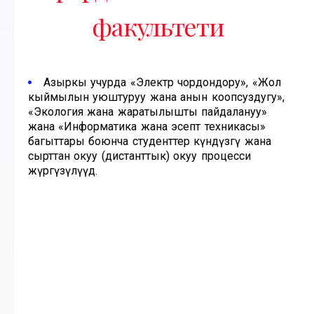
факультети
Азыркы учурда «Электр чордондору», «Жол
кыймылын уюштуруу жана анын коопсуздугу»,
«Экология жана жаратылышты пайдалануу»
жана «Информатика жана эсептөө техникасы»
багыттары боюнча студенттер күндүзгү жана
сырттан окуу (дистанттык) окуу процесси
жүргүзүлүүдө.