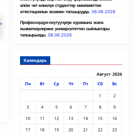
алган чет өлкөлүк студенттер мамлекеттик
аттестациялык экзамен тапшырууда.
08.06.2026
Профессордук-окутуучулук курамына жана
кызматкерлерине университеттин сыйлыктары
тапшырылды.
08.06.2026
Календарь
Август 2026
Пн
Вт
Ср
Чт
Пт
Сб
Вс
1
2
3
4
5
6
7
8
9
10
11
12
13
14
15
16
17
18
19
20
21
22
23