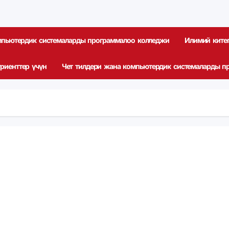
мпьютердик системаларды программалоо колледжи
Илимий ките
риенттер үчүн
Чет тилдери жана компьютердик системаларды п