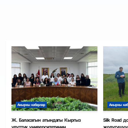
Акыркы кабарлар
Акыркы каб
Ж. Баласагын атындагы Кыргыз
Silk Road 
улуттук университетинин
жолугушуу