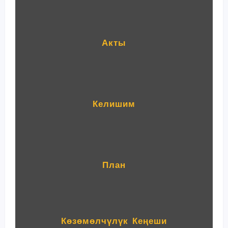
Акты
Келишим
План
Көзөмөлчүлүк Кеңеши