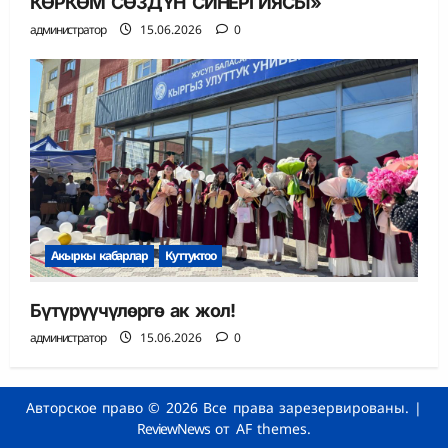
КӨРКӨМ СӨЗДҮН СИНЕРГИЯСЫ»
администратор
15.06.2026
0
Акыркы кабарлар
Куттуктоо
Бүтүрүүчүлөргө ак жол!
администратор
15.06.2026
0
Авторское право © 2026 Все права зарезервированы.
|
ReviewNews
от AF themes.