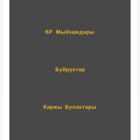
КР Мыйзамдары
Буйруктар
Каржы Булактары