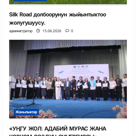
Silk Road долбоорунун жыйынтыктоо
жолугушуусу.
администратор
15.06.2026
0
Жанылыктар
«УҢГУ ЖОЛ: АДАБИЙ МУРАС ЖАНА