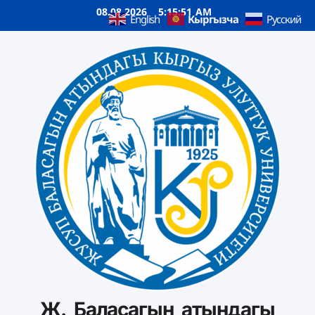
08.08.2026
5:15:52 AM
Кыргызча
English
Русский
Ж. Баласагын атындагы