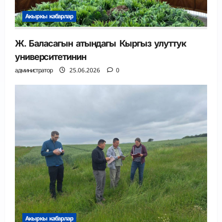
Акыркы кабарлар
Ж. Баласагын атындагы Кыргыз улуттук
университетинин
администратор
25.06.2026
0
Акыркы кабарлар