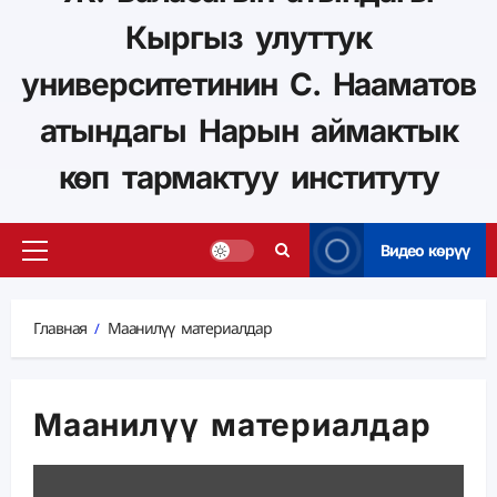
Кыргыз улуттук
университетинин С. Нааматов
атындагы Нарын аймактык
көп тармактуу институту
Видео көрүү
Главная
Маанилүү материалдар
Маанилүү материалдар