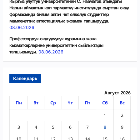
Кыргыз улуттук университетинин С. Нааматов атындагы
Нарын аймактык көп тармактуу институтунда сырттан окуу
формасында билим алган чет өлкөлүк студенттер
мамлекеттик аттестациялык экзамен тапшырууда.
08.06.2026
Профессордук-окутуучулук курамына жана
кызматкерлерине университеттин сыйлыктары
тапшырылды.
08.06.2026
Календарь
Август 2026
Пн
Вт
Ср
Чт
Пт
Сб
Вс
1
2
3
4
5
6
7
8
9
10
11
12
13
14
15
16