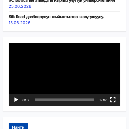
Ж. Баласагын атындагы Кыргыз улуттук университетинин
25.06.2026
Silk Road долбоорунун жыйынтыктоо жолугушуусу.
15.06.2026
Видеоплеер
00:00
02:02
Найти