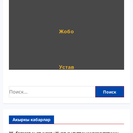
Жобо
Устав
Акыркы кабарлар